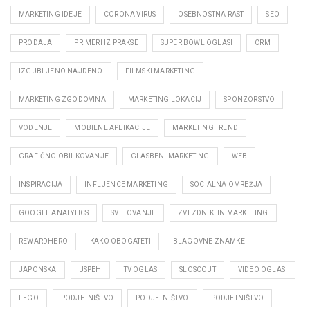
MARKETING IDEJE
CORONA VIRUS
OSEBNOSTNA RAST
SEO
PRODAJA
PRIMERI IZ PRAKSE
SUPER BOWL OGLASI
CRM
IZGUBLJENO NAJDENO
FILMSKI MARKETING
MARKETING ZGODOVINA
MARKETING LOKACIJ
SPONZORSTVO
VODENJE
MOBILNE APLIKACIJE
MARKETING TREND
GRAFIČNO OBILKOVANJE
GLASBENI MARKETING
WEB
INSPIRACIJA
INFLUENCE MARKETING
SOCIALNA OMREŽJA
GOOGLE ANALYTICS
SVETOVANJE
ZVEZDNIKI IN MARKETING
REWARDHERO
KAKO OBOGATETI
BLAGOVNE ZNAMKE
JAPONSKA
USPEH
TV OGLAS
SLOSCOUT
VIDEO OGLASI
LEGO
PODJETNIŠTVO
PODJETNIŠTVO
PODJETNIŠTVO