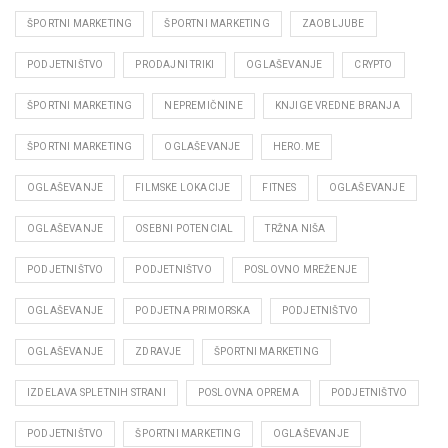
ŠPORTNI MARKETING
ŠPORTNI MARKETING
ZAOBLJUBE
PODJETNIŠTVO
PRODAJNI TRIKI
OGLAŠEVANJE
CRYPTO
ŠPORTNI MARKETING
NEPREMIČNINE
KNJIGE VREDNE BRANJA
ŠPORTNI MARKETING
OGLAŠEVANJE
HERO.ME
OGLAŠEVANJE
FILMSKE LOKACIJE
FITNES
OGLAŠEVANJE
OGLAŠEVANJE
OSEBNI POTENCIAL
TRŽNA NIŠA
PODJETNIŠTVO
PODJETNIŠTVO
POSLOVNO MREŽENJE
OGLAŠEVANJE
PODJETNA PRIMORSKA
PODJETNIŠTVO
OGLAŠEVANJE
ZDRAVJE
ŠPORTNI MARKETING
IZDELAVA SPLETNIH STRANI
POSLOVNA OPREMA
PODJETNIŠTVO
PODJETNIŠTVO
ŠPORTNI MARKETING
OGLAŠEVANJE