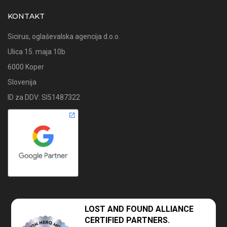
KONTAKT
Sicirus, oglaševalska agencija d.o.o.
Ulica 15. maja 10b
6000 Koper
Slovenija
ID za DDV: SI51487322
LOST AND FOUND
ALLIANCE
CERTIFIED PARTNERS.