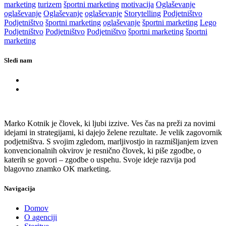
marketing
turizem
športni marketing
motivacija
Oglaševanje
oglaševanje
Oglaševanje
oglaševanje
Storytelling
Podjetništvo
Podjetništvo
športni marketing
oglaševanje
športni marketing
Lego
Podjetništvo
Podjetništvo
Podjetništvo
športni marketing
športni
marketing
Sledi nam
Marko Kotnik je človek, ki ljubi izzive. Ves čas na preži za novimi
idejami in strategijami, ki dajejo želene rezultate. Je velik zagovornik
podjetništva. S svojim zgledom, marljivostjo in razmišljanjem izven
konvencionalnih okvirov je resnično človek, ki piše zgodbe, o
katerih se govori – zgodbe o uspehu. Svoje ideje razvija pod
blagovno znamko OK marketing.
Navigacija
Domov
O agenciji