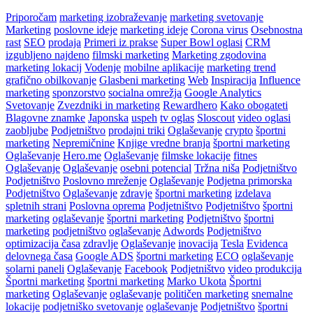
Priporočam
marketing izobraževanje
marketing svetovanje
Marketing
poslovne ideje
marketing ideje
Corona virus
Osebnostna
rast
SEO
prodaja
Primeri iz prakse
Super Bowl oglasi
CRM
izgubljeno najdeno
filmski marketing
Marketing zgodovina
marketing lokacij
Vodenje
mobilne aplikacije
marketing trend
grafično obilkovanje
Glasbeni marketing
Web
Inspiracija
Influence
marketing
sponzorstvo
socialna omrežja
Google Analytics
Svetovanje
Zvezdniki in marketing
Rewardhero
Kako obogateti
Blagovne znamke
Japonska
uspeh
tv oglas
Sloscout
video oglasi
zaobljube
Podjetništvo
prodajni triki
Oglaševanje
crypto
športni
marketing
Nepremičnine
Knjige vredne branja
športni marketing
Oglaševanje
Hero.me
Oglaševanje
filmske lokacije
fitnes
Oglaševanje
Oglaševanje
osebni potencial
Tržna niša
Podjetništvo
Podjetništvo
Poslovno mreženje
Oglaševanje
Podjetna primorska
Podjetništvo
Oglaševanje
zdravje
športni marketing
izdelava
spletnih strani
Poslovna oprema
Podjetništvo
Podjetništvo
športni
marketing
oglaševanje
športni marketing
Podjetništvo
športni
marketing
podjetništvo
oglaševanje
Adwords
Podjetništvo
optimizacija časa
zdravlje
Oglaševanje
inovacija
Tesla
Evidenca
delovnega časa
Google ADS
športni marketing
ECO
oglaševanje
solarni paneli
Oglaševanje
Facebook
Podjetništvo
video produkcija
Športni marketing
športni marketing
Marko Ukota
Športni
marketing
Oglaševanje
oglaševanje
političen marketing
snemalne
lokacije
podjetniško svetovanje
oglaševanje
Podjetništvo
športni