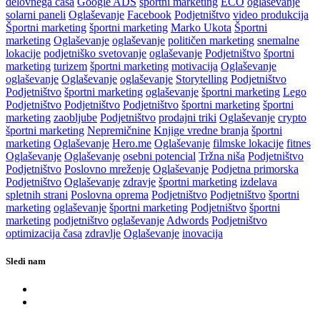
delovnega časa
Google ADS
športni marketing
ECO
oglaševanje
solarni paneli
Oglaševanje
Facebook
Podjetništvo
video produkcija
Športni marketing
športni marketing
Marko Ukota
Športni
marketing
Oglaševanje
oglaševanje
političen marketing
snemalne
lokacije
podjetniško svetovanje
oglaševanje
Podjetništvo
športni
marketing
turizem
športni marketing
motivacija
Oglaševanje
oglaševanje
Oglaševanje
oglaševanje
Storytelling
Podjetništvo
Podjetništvo
športni marketing
oglaševanje
športni marketing
Lego
Podjetništvo
Podjetništvo
Podjetništvo
športni marketing
športni
marketing
zaobljube
Podjetništvo
prodajni triki
Oglaševanje
crypto
športni marketing
Nepremičnine
Knjige vredne branja
športni
marketing
Oglaševanje
Hero.me
Oglaševanje
filmske lokacije
fitnes
Oglaševanje
Oglaševanje
osebni potencial
Tržna niša
Podjetništvo
Podjetništvo
Poslovno mreženje
Oglaševanje
Podjetna primorska
Podjetništvo
Oglaševanje
zdravje
športni marketing
izdelava
spletnih strani
Poslovna oprema
Podjetništvo
Podjetništvo
športni
marketing
oglaševanje
športni marketing
Podjetništvo
športni
marketing
podjetništvo
oglaševanje
Adwords
Podjetništvo
optimizacija časa
zdravlje
Oglaševanje
inovacija
Sledi nam