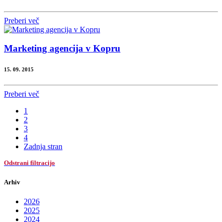
Preberi več
Marketing agencija v Kopru
15. 09. 2015
Preberi več
1
2
3
4
Zadnja stran
Odstrani filtracijo
Arhiv
2026
2025
2024