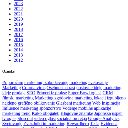
2023
2022
2021
2020
2019
2018
2017
2016
2015
2014
2013
2012
Oznake
Priporočam
marketing izobraževanje
marketing svetovanje
Marketing
Corona virus
Osebnostna rast
poslovne ideje
marketing
ideje
prodaja
SEO
Primeri iz prakse
Super Bowl oglasi
CRM
filmski marketing
Marketing zgodovina
marketing lokacij
izgubljeno
najdeno
grafično obilkovanje
Glasbeni marketing
Web
Inspiracija
Influence marketing
sponzorstvo
Vodenje
mobilne aplikacije
marketing trend
Kako obogateti
Blagovne znamke
Japonska
uspeh
tv oglas
Sloscout
video oglasi
socialna omrežja
Google Analytics
Svetovanje
Zvezdniki in marketing
Rewardhero
Tesla
Evidenca