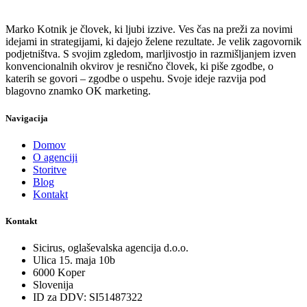
Marko Kotnik je človek, ki ljubi izzive. Ves čas na preži za novimi
idejami in strategijami, ki dajejo želene rezultate. Je velik zagovornik
podjetništva. S svojim zgledom, marljivostjo in razmišljanjem izven
konvencionalnih okvirov je resnično človek, ki piše zgodbe, o
katerih se govori – zgodbe o uspehu. Svoje ideje razvija pod
blagovno znamko OK marketing.
Navigacija
Domov
O agenciji
Storitve
Blog
Kontakt
Kontakt
Sicirus, oglaševalska agencija d.o.o.
Ulica 15. maja 10b
6000 Koper
Slovenija
ID za DDV: SI51487322