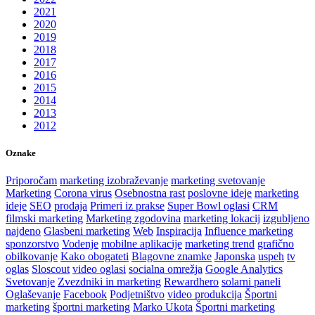
2021
2020
2019
2018
2017
2016
2015
2014
2013
2012
Oznake
Priporočam
marketing izobraževanje
marketing svetovanje
Marketing
Corona virus
Osebnostna rast
poslovne ideje
marketing
ideje
SEO
prodaja
Primeri iz prakse
Super Bowl oglasi
CRM
filmski marketing
Marketing zgodovina
marketing lokacij
izgubljeno
najdeno
Glasbeni marketing
Web
Inspiracija
Influence marketing
sponzorstvo
Vodenje
mobilne aplikacije
marketing trend
grafično
obilkovanje
Kako obogateti
Blagovne znamke
Japonska
uspeh
tv
oglas
Sloscout
video oglasi
socialna omrežja
Google Analytics
Svetovanje
Zvezdniki in marketing
Rewardhero
solarni paneli
Oglaševanje
Facebook
Podjetništvo
video produkcija
Športni
marketing
športni marketing
Marko Ukota
Športni marketing