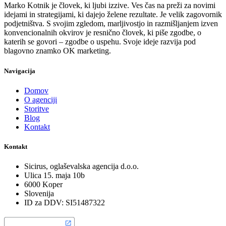
Marko Kotnik je človek, ki ljubi izzive. Ves čas na preži za novimi
idejami in strategijami, ki dajejo želene rezultate. Je velik zagovornik
podjetništva. S svojim zgledom, marljivostjo in razmišljanjem izven
konvencionalnih okvirov je resnično človek, ki piše zgodbe, o
katerih se govori – zgodbe o uspehu. Svoje ideje razvija pod
blagovno znamko OK marketing.
Navigacija
Domov
O agenciji
Storitve
Blog
Kontakt
Kontakt
Sicirus, oglaševalska agencija d.o.o.
Ulica 15. maja 10b
6000 Koper
Slovenija
ID za DDV: SI51487322