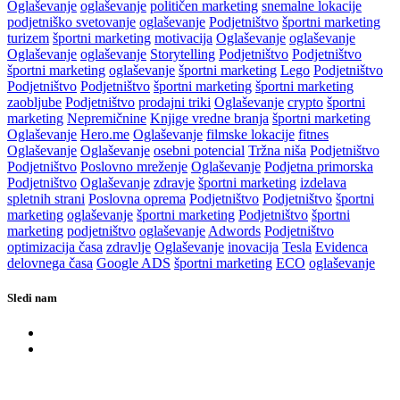
Oglaševanje
oglaševanje
političen marketing
snemalne lokacije
podjetniško svetovanje
oglaševanje
Podjetništvo
športni marketing
turizem
športni marketing
motivacija
Oglaševanje
oglaševanje
Oglaševanje
oglaševanje
Storytelling
Podjetništvo
Podjetništvo
športni marketing
oglaševanje
športni marketing
Lego
Podjetništvo
Podjetništvo
Podjetništvo
športni marketing
športni marketing
zaobljube
Podjetništvo
prodajni triki
Oglaševanje
crypto
športni
marketing
Nepremičnine
Knjige vredne branja
športni marketing
Oglaševanje
Hero.me
Oglaševanje
filmske lokacije
fitnes
Oglaševanje
Oglaševanje
osebni potencial
Tržna niša
Podjetništvo
Podjetništvo
Poslovno mreženje
Oglaševanje
Podjetna primorska
Podjetništvo
Oglaševanje
zdravje
športni marketing
izdelava
spletnih strani
Poslovna oprema
Podjetništvo
Podjetništvo
športni
marketing
oglaševanje
športni marketing
Podjetništvo
športni
marketing
podjetništvo
oglaševanje
Adwords
Podjetništvo
optimizacija časa
zdravlje
Oglaševanje
inovacija
Tesla
Evidenca
delovnega časa
Google ADS
športni marketing
ECO
oglaševanje
Sledi nam