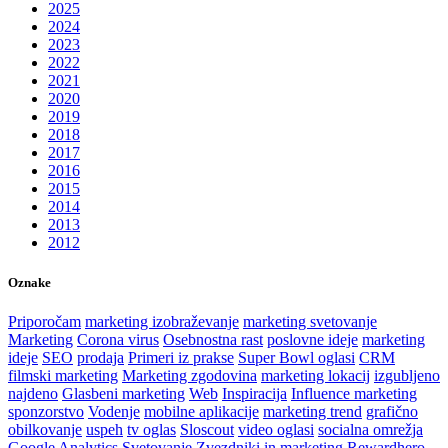
2025
2024
2023
2022
2021
2020
2019
2018
2017
2016
2015
2014
2013
2012
Oznake
Priporočam
marketing izobraževanje
marketing svetovanje
Marketing
Corona virus
Osebnostna rast
poslovne ideje
marketing
ideje
SEO
prodaja
Primeri iz prakse
Super Bowl oglasi
CRM
filmski marketing
Marketing zgodovina
marketing lokacij
izgubljeno
najdeno
Glasbeni marketing
Web
Inspiracija
Influence marketing
sponzorstvo
Vodenje
mobilne aplikacije
marketing trend
grafično
obilkovanje
uspeh
tv oglas
Sloscout
video oglasi
socialna omrežja
Google Analytics
Svetovanje
Zvezdniki in marketing
Rewardhero