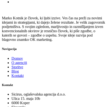
Marko Kotnik je človek, ki ljubi izzive. Ves čas na preži za novimi
idejami in strategijami, ki dajejo želene rezultate. Je velik zagovornik
podjetništva. S svojim zgledom, marljivostjo in razmišljanjem izven
konvencionalnih okvirov je resnično človek, ki piše zgodbe, o
katerih se govori – zgodbe o uspehu. Svoje ideje razvija pod
blagovno znamko OK marketing.
Navigacija
Domov
O agenciji
Storitve
Blog
Kontakt
Kontakt
Sicirus, oglaševalska agencija d.o.o.
Ulica 15. maja 10b
6000 Koper