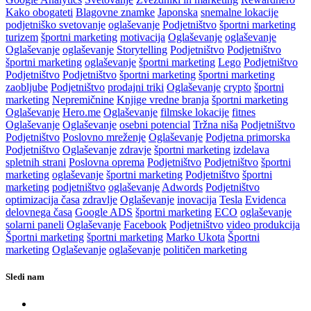
Kako obogateti
Blagovne znamke
Japonska
snemalne lokacije
podjetniško svetovanje
oglaševanje
Podjetništvo
športni marketing
turizem
športni marketing
motivacija
Oglaševanje
oglaševanje
Oglaševanje
oglaševanje
Storytelling
Podjetništvo
Podjetništvo
športni marketing
oglaševanje
športni marketing
Lego
Podjetništvo
Podjetništvo
Podjetništvo
športni marketing
športni marketing
zaobljube
Podjetništvo
prodajni triki
Oglaševanje
crypto
športni
marketing
Nepremičnine
Knjige vredne branja
športni marketing
Oglaševanje
Hero.me
Oglaševanje
filmske lokacije
fitnes
Oglaševanje
Oglaševanje
osebni potencial
Tržna niša
Podjetništvo
Podjetništvo
Poslovno mreženje
Oglaševanje
Podjetna primorska
Podjetništvo
Oglaševanje
zdravje
športni marketing
izdelava
spletnih strani
Poslovna oprema
Podjetništvo
Podjetništvo
športni
marketing
oglaševanje
športni marketing
Podjetništvo
športni
marketing
podjetništvo
oglaševanje
Adwords
Podjetništvo
optimizacija časa
zdravlje
Oglaševanje
inovacija
Tesla
Evidenca
delovnega časa
Google ADS
športni marketing
ECO
oglaševanje
solarni paneli
Oglaševanje
Facebook
Podjetništvo
video produkcija
Športni marketing
športni marketing
Marko Ukota
Športni
marketing
Oglaševanje
oglaševanje
političen marketing
Sledi nam