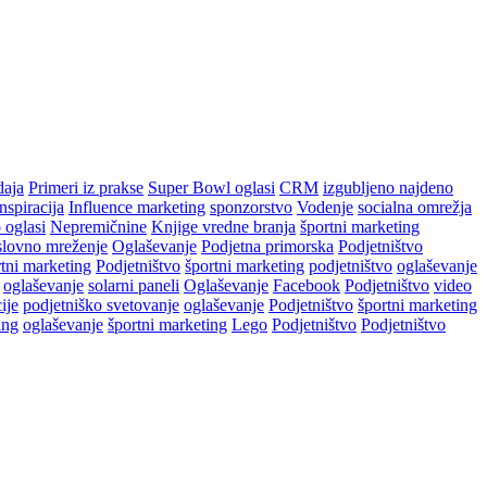
daja
Primeri iz prakse
Super Bowl oglasi
CRM
izgubljeno najdeno
nspiracija
Influence marketing
sponzorstvo
Vodenje
socialna omrežja
 oglasi
Nepremičnine
Knjige vredne branja
športni marketing
slovno mreženje
Oglaševanje
Podjetna primorska
Podjetništvo
tni marketing
Podjetništvo
športni marketing
podjetništvo
oglaševanje
oglaševanje
solarni paneli
Oglaševanje
Facebook
Podjetništvo
video
ije
podjetniško svetovanje
oglaševanje
Podjetništvo
športni marketing
ing
oglaševanje
športni marketing
Lego
Podjetništvo
Podjetništvo