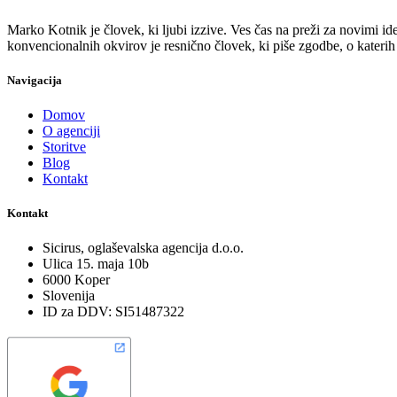
Marko Kotnik je človek, ki ljubi izzive. Ves čas na preži za novimi ide
konvencionalnih okvirov je resnično človek, ki piše zgodbe, o kater
Navigacija
Domov
O agenciji
Storitve
Blog
Kontakt
Kontakt
Sicirus, oglaševalska agencija d.o.o.
Ulica 15. maja 10b
6000 Koper
Slovenija
ID za DDV: SI51487322