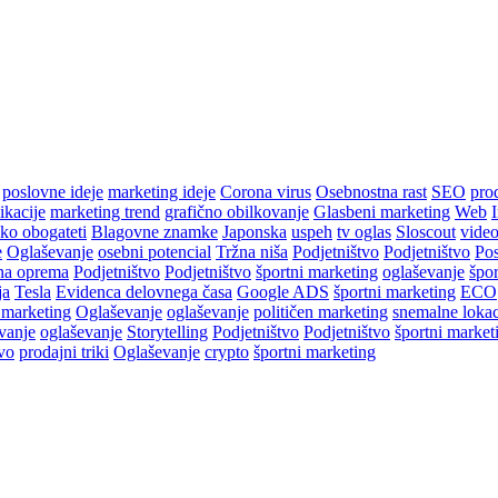
poslovne ideje
marketing ideje
Corona virus
Osebnostna rast
SEO
pro
ikacije
marketing trend
grafično obilkovanje
Glasbeni marketing
Web
I
ko obogateti
Blagovne znamke
Japonska
uspeh
tv oglas
Sloscout
video
e
Oglaševanje
osebni potencial
Tržna niša
Podjetništvo
Podjetništvo
Po
na oprema
Podjetništvo
Podjetništvo
športni marketing
oglaševanje
špor
ja
Tesla
Evidenca delovnega časa
Google ADS
športni marketing
ECO
 marketing
Oglaševanje
oglaševanje
političen marketing
snemalne lokac
vanje
oglaševanje
Storytelling
Podjetništvo
Podjetništvo
športni market
vo
prodajni triki
Oglaševanje
crypto
športni marketing