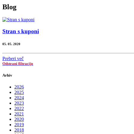
Blog
Stran s kuponi
05. 05. 2020
Preberi več
Odstrani filtracijo
Arhiv
2026
2025
2024
2023
2022
2021
2020
2019
2018