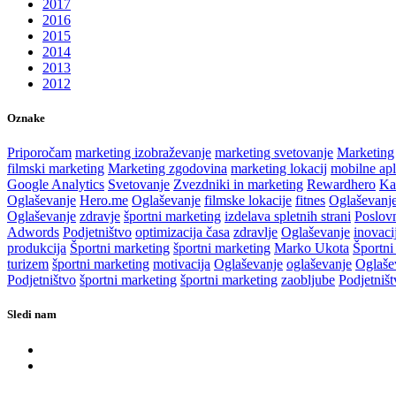
2017
2016
2015
2014
2013
2012
Oznake
Priporočam
marketing izobraževanje
marketing svetovanje
Marketing
filmski marketing
Marketing zgodovina
marketing lokacij
mobilne apl
Google Analytics
Svetovanje
Zvezdniki in marketing
Rewardhero
Ka
Oglaševanje
Hero.me
Oglaševanje
filmske lokacije
fitnes
Oglaševanj
Oglaševanje
zdravje
športni marketing
izdelava spletnih strani
Poslov
Adwords
Podjetništvo
optimizacija časa
zdravlje
Oglaševanje
inovaci
produkcija
Športni marketing
športni marketing
Marko Ukota
Športni
turizem
športni marketing
motivacija
Oglaševanje
oglaševanje
Oglaše
Podjetništvo
športni marketing
športni marketing
zaobljube
Podjetništ
Sledi nam