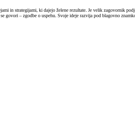
jami in strategijami, ki dajejo želene rezultate. Je velik zagovornik po
ih se govori – zgodbe o uspehu. Svoje ideje razvija pod blagovno znam