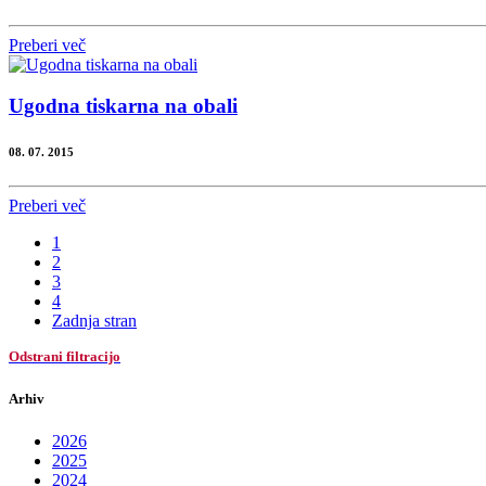
Preberi več
Ugodna tiskarna na obali
08. 07. 2015
Preberi več
1
2
3
4
Zadnja stran
Odstrani filtracijo
Arhiv
2026
2025
2024