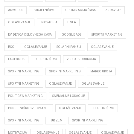
ADWORDS
PODJETNIŠTVO
OPTIMIZACIJA ČASA
ZDRAVLJE
OGLAŠEVANJE
INOVACIJA
TESLA
EVIDENCA DELOVNEGA ČASA
GOOGLE ADS
ŠPORTNI MARKETING
ECO
OGLAŠEVANJE
SOLARNI PANELI
OGLAŠEVANJE
FACEBOOK
PODJETNIŠTVO
VIDEO PRODUKCIJA
ŠPORTNI MARKETING
ŠPORTNI MARKETING
MARKO UKOTA
ŠPORTNI MARKETING
OGLAŠEVANJE
OGLAŠEVANJE
POLITIČEN MARKETING
SNEMALNE LOKACIJE
PODJETNIŠKO SVETOVANJE
OGLAŠEVANJE
PODJETNIŠTVO
ŠPORTNI MARKETING
TURIZEM
ŠPORTNI MARKETING
MOTIVACIJA
OGLAŠEVANJE
OGLAŠEVANJE
OGLAŠEVANJE