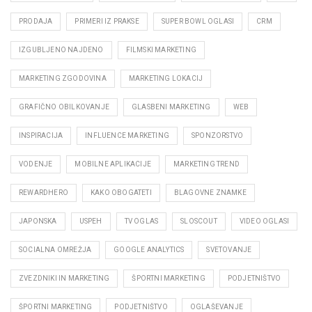
PRODAJA
PRIMERI IZ PRAKSE
SUPER BOWL OGLASI
CRM
IZGUBLJENO NAJDENO
FILMSKI MARKETING
MARKETING ZGODOVINA
MARKETING LOKACIJ
GRAFIČNO OBILKOVANJE
GLASBENI MARKETING
WEB
INSPIRACIJA
INFLUENCE MARKETING
SPONZORSTVO
VODENJE
MOBILNE APLIKACIJE
MARKETING TREND
REWARDHERO
KAKO OBOGATETI
BLAGOVNE ZNAMKE
JAPONSKA
USPEH
TV OGLAS
SLOSCOUT
VIDEO OGLASI
SOCIALNA OMREŽJA
GOOGLE ANALYTICS
SVETOVANJE
ZVEZDNIKI IN MARKETING
ŠPORTNI MARKETING
PODJETNIŠTVO
ŠPORTNI MARKETING
PODJETNIŠTVO
OGLAŠEVANJE