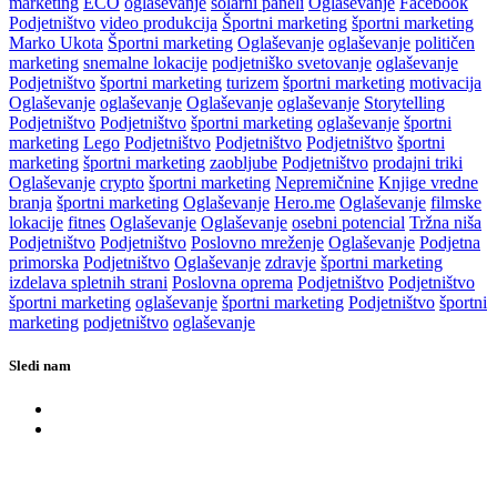
marketing
ECO
oglaševanje
solarni paneli
Oglaševanje
Facebook
Podjetništvo
video produkcija
Športni marketing
športni marketing
Marko Ukota
Športni marketing
Oglaševanje
oglaševanje
političen
marketing
snemalne lokacije
podjetniško svetovanje
oglaševanje
Podjetništvo
športni marketing
turizem
športni marketing
motivacija
Oglaševanje
oglaševanje
Oglaševanje
oglaševanje
Storytelling
Podjetništvo
Podjetništvo
športni marketing
oglaševanje
športni
marketing
Lego
Podjetništvo
Podjetništvo
Podjetništvo
športni
marketing
športni marketing
zaobljube
Podjetništvo
prodajni triki
Oglaševanje
crypto
športni marketing
Nepremičnine
Knjige vredne
branja
športni marketing
Oglaševanje
Hero.me
Oglaševanje
filmske
lokacije
fitnes
Oglaševanje
Oglaševanje
osebni potencial
Tržna niša
Podjetništvo
Podjetništvo
Poslovno mreženje
Oglaševanje
Podjetna
primorska
Podjetništvo
Oglaševanje
zdravje
športni marketing
izdelava spletnih strani
Poslovna oprema
Podjetništvo
Podjetništvo
športni marketing
oglaševanje
športni marketing
Podjetništvo
športni
marketing
podjetništvo
oglaševanje
Sledi nam