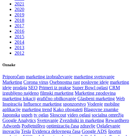
2021
2020
2019
2018
2017
2016
2015
2014
2013
2012
Oznake
Priporočam
marketing izobraževanje
marketing svetovanje
Marketing
Corona virus
Osebnostna rast
poslovne ideje
marketing
ideje
prodaja
SEO
Primeri iz prakse
Super Bowl oglasi
CRM
izgubljeno najdeno
filmski marketing
Marketing zgodovina
marketing lokacij
grafično obilkovanje
Glasbeni marketing
Web
Inspiracija
Influence marketing
sponzorstvo
Vodenje
mobilne
aplikacije
marketing trend
Kako obogateti
Blagovne znamke
Japonska
uspeh
tv oglas
Sloscout
video oglasi
socialna omrežja
Google Analytics
Svetovanje
Zvezdniki in marketing
Rewardhero
Adwords
Podjetništvo
optimizacija časa
zdravlje
Oglaševanje
inovacija
Tesla
Evidenca delovnega časa
Google ADS
športni