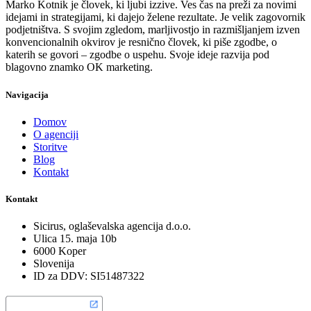
Marko Kotnik je človek, ki ljubi izzive. Ves čas na preži za novimi
idejami in strategijami, ki dajejo želene rezultate. Je velik zagovornik
podjetništva. S svojim zgledom, marljivostjo in razmišljanjem izven
konvencionalnih okvirov je resnično človek, ki piše zgodbe, o
katerih se govori – zgodbe o uspehu. Svoje ideje razvija pod
blagovno znamko OK marketing.
Navigacija
Domov
O agenciji
Storitve
Blog
Kontakt
Kontakt
Sicirus, oglaševalska agencija d.o.o.
Ulica 15. maja 10b
6000 Koper
Slovenija
ID za DDV: SI51487322