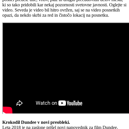
ki so tako pridobili kar nekaj pozornosti svetovne javnosti. Oglejte si
video. Seveda je video bil hitro ovržen, saj se na video posnetkih
opazi, da nekdo skrbi za red in čistočo lokacij na posnetku.
Krokodil Dundee v novi preobleki.
Leta 2018 je na zaslone prišel novi napovednik za film Dundee,