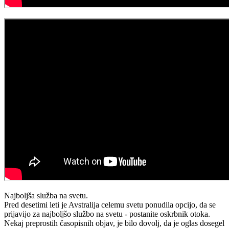
Najboljša služba na svetu.
Pred desetimi leti je Avstralija celemu svetu ponudila opcijo, da se
prijavijo za najboljšo službo na svetu - postanite oskrbnik otoka.
Nekaj preprostih časopisnih objav, je bilo dovolj, da je oglas dosegel