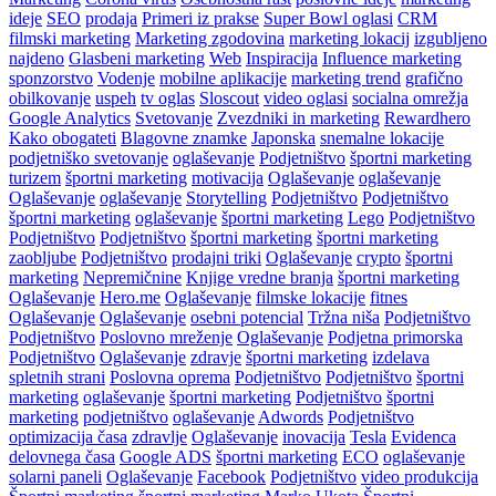
ideje
SEO
prodaja
Primeri iz prakse
Super Bowl oglasi
CRM
filmski marketing
Marketing zgodovina
marketing lokacij
izgubljeno
najdeno
Glasbeni marketing
Web
Inspiracija
Influence marketing
sponzorstvo
Vodenje
mobilne aplikacije
marketing trend
grafično
obilkovanje
uspeh
tv oglas
Sloscout
video oglasi
socialna omrežja
Google Analytics
Svetovanje
Zvezdniki in marketing
Rewardhero
Kako obogateti
Blagovne znamke
Japonska
snemalne lokacije
podjetniško svetovanje
oglaševanje
Podjetništvo
športni marketing
turizem
športni marketing
motivacija
Oglaševanje
oglaševanje
Oglaševanje
oglaševanje
Storytelling
Podjetništvo
Podjetništvo
športni marketing
oglaševanje
športni marketing
Lego
Podjetništvo
Podjetništvo
Podjetništvo
športni marketing
športni marketing
zaobljube
Podjetništvo
prodajni triki
Oglaševanje
crypto
športni
marketing
Nepremičnine
Knjige vredne branja
športni marketing
Oglaševanje
Hero.me
Oglaševanje
filmske lokacije
fitnes
Oglaševanje
Oglaševanje
osebni potencial
Tržna niša
Podjetništvo
Podjetništvo
Poslovno mreženje
Oglaševanje
Podjetna primorska
Podjetništvo
Oglaševanje
zdravje
športni marketing
izdelava
spletnih strani
Poslovna oprema
Podjetništvo
Podjetništvo
športni
marketing
oglaševanje
športni marketing
Podjetništvo
športni
marketing
podjetništvo
oglaševanje
Adwords
Podjetništvo
optimizacija časa
zdravlje
Oglaševanje
inovacija
Tesla
Evidenca
delovnega časa
Google ADS
športni marketing
ECO
oglaševanje
solarni paneli
Oglaševanje
Facebook
Podjetništvo
video produkcija