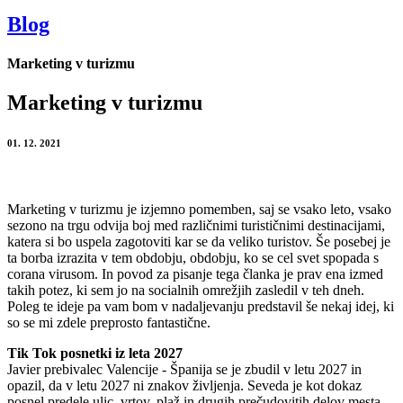
Blog
Marketing v turizmu
Marketing v turizmu
01. 12. 2021
Marketing v turizmu je izjemno pomemben, saj se vsako leto, vsako
sezono na trgu odvija boj med različnimi turističnimi destinacijami,
katera si bo uspela zagotoviti kar se da veliko turistov. Še posebej je
ta borba izrazita v tem obdobju, obdobju, ko se cel svet spopada s
corana virusom. In povod za pisanje tega članka je prav ena izmed
takih potez, ki sem jo na socialnih omrežjih zasledil v teh dneh.
Poleg te ideje pa vam bom v nadaljevanju predstavil še nekaj idej, ki
so se mi zdele preprosto fantastične.
Tik Tok posnetki iz leta 2027
Javier prebivalec Valencije - Španija se je zbudil v letu 2027 in
opazil, da v letu 2027 ni znakov življenja. Seveda je kot dokaz
posnel predele ulic, vrtov, plaž in drugih prečudovitih delov mesta,