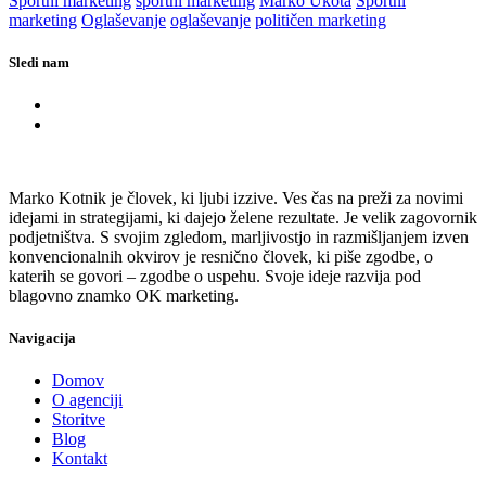
Športni marketing
športni marketing
Marko Ukota
Športni
marketing
Oglaševanje
oglaševanje
političen marketing
Sledi nam
Marko Kotnik je človek, ki ljubi izzive. Ves čas na preži za novimi
idejami in strategijami, ki dajejo želene rezultate. Je velik zagovornik
podjetništva. S svojim zgledom, marljivostjo in razmišljanjem izven
konvencionalnih okvirov je resnično človek, ki piše zgodbe, o
katerih se govori – zgodbe o uspehu. Svoje ideje razvija pod
blagovno znamko OK marketing.
Navigacija
Domov
O agenciji
Storitve
Blog
Kontakt