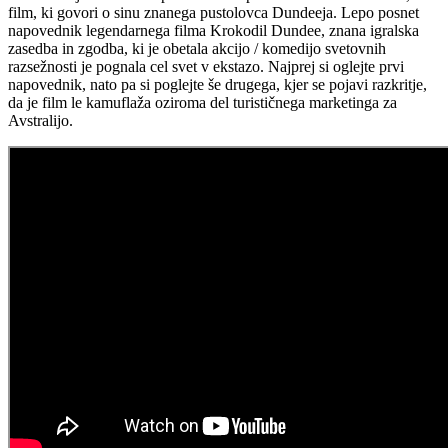
film, ki govori o sinu znanega pustolovca Dundeeja. Lepo posnet
napovednik legendarnega filma Krokodil Dundee, znana igralska
zasedba in zgodba, ki je obetala akcijo / komedijo svetovnih
razsežnosti je pognala cel svet v ekstazo. Najprej si oglejte prvi
napovednik, nato pa si poglejte še drugega, kjer se pojavi razkritje,
da je film le kamuflaža oziroma del turističnega marketinga za
Avstralijo.