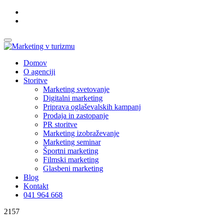
Domov
O agenciji
Storitve
Marketing svetovanje
Digitalni marketing
Priprava oglaševalskih kampanj
Prodaja in zastopanje
PR storitve
Marketing izobraževanje
Marketing seminar
Športni marketing
Filmski marketing
Glasbeni marketing
Blog
Kontakt
041 964 668
2157