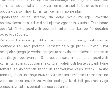
komentar, se zahvalite stranki za njen čas in trud. To bo okrepilo njihov
občutek, da so njihovi komentarji cenjeni in pomembni.
Spodbujajte druge stranke, da delijo svoje izkušnje: Pokažite
obiskovalcem, da si želite slišati njihove zgodbe in izkušnje. Tako boste
povečali število pozitivnih povratnih informacij, kar bo še dodatno
okrepilo vaš ugled.
Pozitiven komentar je lahko dragocen vir informacij, motivacije in
promocije za vsako podjetje. Namesto da bi ga pustili "v okvirju" kot
nekaj običajnega, je vredno sprejeti to pohvalo kot priložnost za rast in
izboljšanje poslovanja. S prepoznavanjem pomena pozitivnih
komentarjev in spodbujanjem kulture hvaležnosti boste ustvarili trdne
temelje za dolgoročen uspeh in zadovoljstvo vaših strank. Takšne
tehnike, kot jih uporablja AMK servis s svojimi okvirjenimi komentarji na
zidu, so lahko navdih za vsako podjetje, ki si želi povečati svojo
prepoznavnost in izboljšati odnose s strankami.