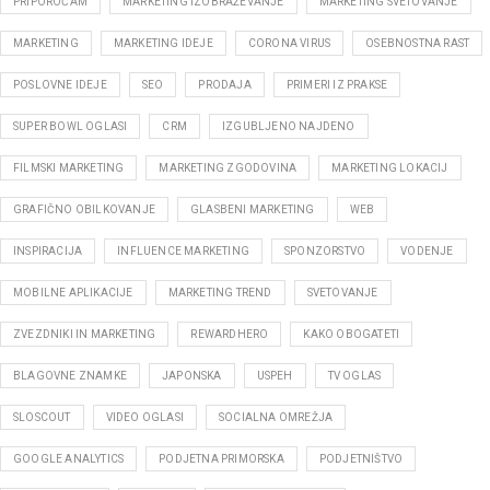
PRIPOROČAM
MARKETING IZOBRAŽEVANJE
MARKETING SVETOVANJE
MARKETING
MARKETING IDEJE
CORONA VIRUS
OSEBNOSTNA RAST
POSLOVNE IDEJE
SEO
PRODAJA
PRIMERI IZ PRAKSE
SUPER BOWL OGLASI
CRM
IZGUBLJENO NAJDENO
FILMSKI MARKETING
MARKETING ZGODOVINA
MARKETING LOKACIJ
GRAFIČNO OBILKOVANJE
GLASBENI MARKETING
WEB
INSPIRACIJA
INFLUENCE MARKETING
SPONZORSTVO
VODENJE
MOBILNE APLIKACIJE
MARKETING TREND
SVETOVANJE
ZVEZDNIKI IN MARKETING
REWARDHERO
KAKO OBOGATETI
BLAGOVNE ZNAMKE
JAPONSKA
USPEH
TV OGLAS
SLOSCOUT
VIDEO OGLASI
SOCIALNA OMREŽJA
GOOGLE ANALYTICS
PODJETNA PRIMORSKA
PODJETNIŠTVO