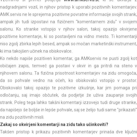
nadgradnjami vozil, in njihov pristop k uporabi pozitivnih komentarjev.
AMK servis ne le sprejema pozitivne povratne informacije svojih strank,
ampak jih tudi izpostavi na fizičnem "komentarnem zidu" v svojem
salonu. Ko stranke vstopijo v njihov salon, takoj opazijo okvirjene
pozitivne komentarje, ki so postavljeni na vidno mesto. Ti komentarji
niso zgolj zbirka lepih besed, ampak so močan marketinški instrument,
ki ima takojšen učinek na obiskovalce.
Ko nekdo napiše pozitiven komentar, ga AMKservis ne pusti zgolj kot
običajen zapis, temveč ga postavi v okvir in ga pritrdi na steno v
njihovem salonu. Ta fizična prisotnost komentarjev na zidu omogoča,
da so pohvale vedno na očeh, ko obiskovalci vstopijo v prostor.
Obiskovalci takoj opazijo te pozitivne izkušnje, kar jim pomaga pri
odločanju, saj imajo občutek, da podjetje že uživa zaupanje svojih
strank. Poleg tega lahko takšni komentarji izzovejo tudi druge stranke,
da napišejo še boljše in lepše pohvale, saj se želijo tudi same "prikazati"
na zidu pozitivnih misli.
Zakaj so okvirjeni komentarji na zidu tako učinkoviti?
Takšen pristop k prikazu pozitivnih komentarjev prinaša dve ključni