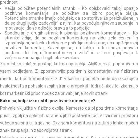
prednosti:
Večja odločitev potencialnih strank – Ko obiskovalci takoj opazijo
pozitivne komentarje, se odločitev za izbiro podjetja olajša.
Potencialne stranke imajo občutek, da so storitve že preizkušene in
da so drugi ljudje zadovoljni z njimi, kar povečuje njihovo zaupanje in
motivacijo, da se odločijo prav za to podjetje.
Spodbujanje drugih strank k pisanju pozitivnih komentarjev – Ko
stranke vidijo, da so pozitivni komentarji na zidu zelo cenjeni in
izpostavljeni, se lahko tudi same počutijo motivirane, da napišejo svoj
pozitiven komentar. Zavedajo se, da lahko tudi njihova pohvala
postane del tega "komentarskega zidu" in s tem prispevajo k
večjemu zaupanju drugih obiskovalcev.
Zato lahko takšen pristop, kot ga uporablja AMK servis, priporočamo
vsem podjetjem. Z izpostavitvijo pozitivnih komentarjev na fizičnem
mestu, kot je "komentarski zid" v salonu, podjetja ne le da izkazujejo
hvaležnost za pohvale svojih strank, ampak jih tudi učinkovito izkoristijo
kot marketinški pripomoček za privabljanje novih strank.
Kako najbolje izkoristiti pozitivne komentarje?
Pohvale vključite v fizično okolje: Namesto da bi pozitivne komentarje
pustili zgolj na spletnih straneh, jih izpostavite tudi v fizičnem prostoru
vašega salona ali trgovine. Okvirjeni komentarji na zidu so lahko močan
znak zaupanja in zadovoljstva strank.
Pohvalite stranke za njihove komentarje: Ko prejmete pozitiven