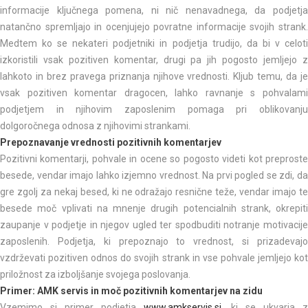
informacije ključnega pomena, ni nič nenavadnega, da podjetja
natančno spremljajo in ocenjujejo povratne informacije svojih strank.
Medtem ko se nekateri podjetniki in podjetja trudijo, da bi v celoti
izkoristili vsak pozitiven komentar, drugi pa jih pogosto jemljejo z
lahkoto in brez pravega priznanja njihove vrednosti. Kljub temu, da je
vsak pozitiven komentar dragocen, lahko ravnanje s pohvalami
podjetjem in njihovim zaposlenim pomaga pri oblikovanju
dolgoročnega odnosa z njihovimi strankami.
Prepoznavanje vrednosti pozitivnih komentarjev
Pozitivni komentarji, pohvale in ocene so pogosto videti kot preproste
besede, vendar imajo lahko izjemno vrednost. Na prvi pogled se zdi, da
gre zgolj za nekaj besed, ki ne odražajo resnične teže, vendar imajo te
besede moč vplivati na mnenje drugih potencialnih strank, okrepiti
zaupanje v podjetje in njegov ugled ter spodbuditi notranje motivacije
zaposlenih. Podjetja, ki prepoznajo to vrednost, si prizadevajo
vzdrževati pozitiven odnos do svojih strank in vse pohvale jemljejo kot
priložnost za izboljšanje svojega poslovanja.
Primer: AMK servis in moč pozitivnih komentarjev na zidu
Vzemimo si primer podjetja
www.amkservis.si
, ki se ukvarja z