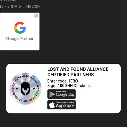
ID za DDV: SI51487322
LOST AND FOUND
ALLIANCE
CERTIFIED PARTNERS.
Enter code
HERO
& get
1000
HERQ tokens.