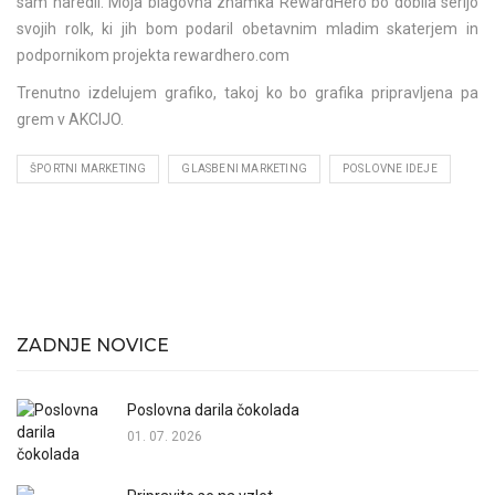
sam naredil. Moja blagovna znamka RewardHero bo dobila serijo
svojih rolk, ki jih bom podaril obetavnim mladim skaterjem in
podpornikom projekta rewardhero.com
Trenutno izdelujem grafiko, takoj ko bo grafika pripravljena pa
grem v AKCIJO.
ŠPORTNI MARKETING
GLASBENI MARKETING
POSLOVNE IDEJE
ZADNJE NOVICE
Poslovna darila čokolada
01. 07. 2026