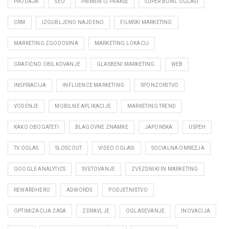
PRODAJA
SEO
PRIMERI IZ PRAKSE
SUPER BOWL OGLASI
CRM
IZGUBLJENO NAJDENO
FILMSKI MARKETING
MARKETING ZGODOVINA
MARKETING LOKACIJ
GRAFIČNO OBILKOVANJE
GLASBENI MARKETING
WEB
INSPIRACIJA
INFLUENCE MARKETING
SPONZORSTVO
VODENJE
MOBILNE APLIKACIJE
MARKETING TREND
KAKO OBOGATETI
BLAGOVNE ZNAMKE
JAPONSKA
USPEH
TV OGLAS
SLOSCOUT
VIDEO OGLASI
SOCIALNA OMREŽJA
GOOGLE ANALYTICS
SVETOVANJE
ZVEZDNIKI IN MARKETING
REWARDHERO
ADWORDS
PODJETNIŠTVO
OPTIMIZACIJA ČASA
ZDRAVLJE
OGLAŠEVANJE
INOVACIJA