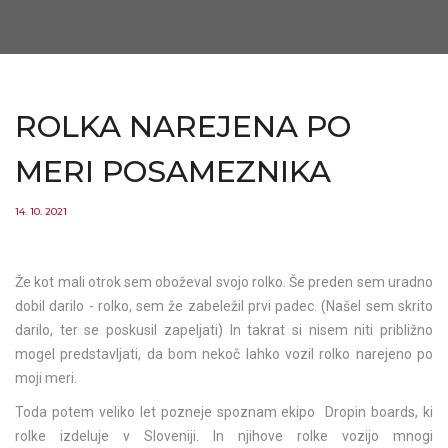
ROLKA NAREJENA PO
MERI POSAMEZNIKA
14. 10. 2021
Že kot mali otrok sem oboževal svojo rolko. Še preden sem uradno
dobil darilo - rolko, sem že zabeležil prvi padec. (Našel sem skrito
darilo, ter se poskusil zapeljati) In takrat si nisem niti približno
mogel predstavljati, da bom nekoč lahko vozil rolko narejeno po
moji meri.
Toda potem veliko let pozneje spoznam ekipo Dropin boards, ki
rolke izdeluje v Sloveniji. In njihove rolke vozijo mnogi