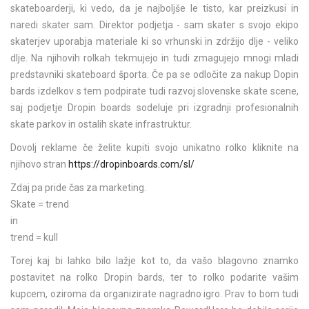
skateboarderji, ki vedo, da je najboljše le tisto, kar preizkusi in
naredi skater sam. Direktor podjetja - sam skater s svojo ekipo
skaterjev uporabja materiale ki so vrhunski in zdržijo dlje - veliko
dlje. Na njihovih rolkah tekmujejo in tudi zmagujejo mnogi mladi
predstavniki skateboard športa. Če pa se odločite za nakup Dopin
bards izdelkov s tem podpirate tudi razvoj slovenske skate scene,
saj podjetje Dropin boards sodeluje pri izgradnji profesionalnih
skate parkov in ostalih skate infrastruktur.
Dovolj reklame če želite kupiti svojo unikatno rolko kliknite na
njihovo stran
https://dropinboards.com/sl/
Zdaj pa pride čas za marketing.
Skate = trend
in
trend = kull
Torej kaj bi lahko bilo lažje kot to, da vašo blagovno znamko
postavitet na rolko Dropin bards, ter to rolko podarite vašim
kupcem, oziroma da organizirate nagradno igro. Prav to bom tudi