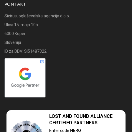
KONTAKT
Sicirus, oglaševalska agencija d.o.o.
Ulica 15. maja 10b
6000 Koper
Slovenija
ID za DDV: SI51487322
LOST AND FOUND
ALLIANCE
CERTIFIED PARTNERS.
Enter code
HERO