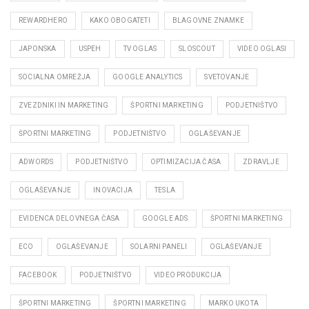
REWARDHERO
KAKO OBOGATETI
BLAGOVNE ZNAMKE
JAPONSKA
USPEH
TV OGLAS
SLOSCOUT
VIDEO OGLASI
SOCIALNA OMREŽJA
GOOGLE ANALYTICS
SVETOVANJE
ZVEZDNIKI IN MARKETING
ŠPORTNI MARKETING
PODJETNIŠTVO
ŠPORTNI MARKETING
PODJETNIŠTVO
OGLAŠEVANJE
ADWORDS
PODJETNIŠTVO
OPTIMIZACIJA ČASA
ZDRAVLJE
OGLAŠEVANJE
INOVACIJA
TESLA
EVIDENCA DELOVNEGA ČASA
GOOGLE ADS
ŠPORTNI MARKETING
ECO
OGLAŠEVANJE
SOLARNI PANELI
OGLAŠEVANJE
FACEBOOK
PODJETNIŠTVO
VIDEO PRODUKCIJA
ŠPORTNI MARKETING
ŠPORTNI MARKETING
MARKO UKOTA