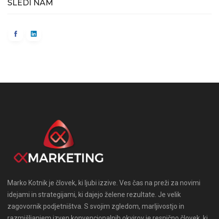
SLEDI NAM
Marko Kotnik je človek, ki ljubi izzive. Ves čas na preži za novimi
idejami in strategijami, ki dajejo želene rezultate. Je velik
zagovornik podjetništva. S svojim zgledom, marljivostjo in
razmišljanjem izven konvencionalnih okvirov je resnično človek, ki