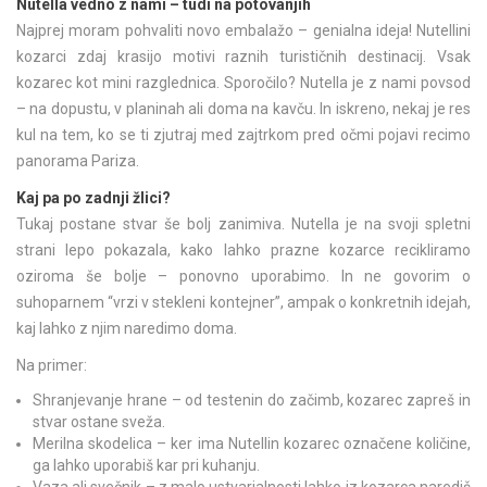
Nutella vedno z nami – tudi na potovanjih
Najprej moram pohvaliti novo embalažo – genialna ideja! Nutellini
kozarci zdaj krasijo motivi raznih turističnih destinacij. Vsak
kozarec kot mini razglednica. Sporočilo? Nutella je z nami povsod
– na dopustu, v planinah ali doma na kavču. In iskreno, nekaj je res
kul na tem, ko se ti zjutraj med zajtrkom pred očmi pojavi recimo
panorama Pariza.
Kaj pa po zadnji žlici?
Tukaj postane stvar še bolj zanimiva. Nutella je na svoji spletni
strani lepo pokazala, kako lahko prazne kozarce recikliramo
oziroma še bolje – ponovno uporabimo. In ne govorim o
suhoparnem “vrzi v stekleni kontejner”, ampak o konkretnih idejah,
kaj lahko z njim naredimo doma.
Na primer:
Shranjevanje hrane – od testenin do začimb, kozarec zapreš in
stvar ostane sveža.
Merilna skodelica – ker ima Nutellin kozarec označene količine,
ga lahko uporabiš kar pri kuhanju.