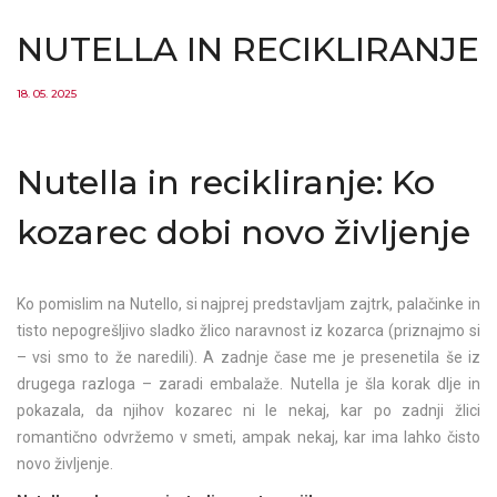
NUTELLA IN RECIKLIRANJE
18. 05. 2025
Nutella in recikliranje: Ko
kozarec dobi novo življenje
Ko pomislim na Nutello, si najprej predstavljam zajtrk, palačinke in
tisto nepogrešljivo sladko žlico naravnost iz kozarca (priznajmo si
– vsi smo to že naredili). A zadnje čase me je presenetila še iz
drugega razloga – zaradi embalaže. Nutella je šla korak dlje in
pokazala, da njihov kozarec ni le nekaj, kar po zadnji žlici
romantično odvržemo v smeti, ampak nekaj, kar ima lahko čisto
novo življenje.