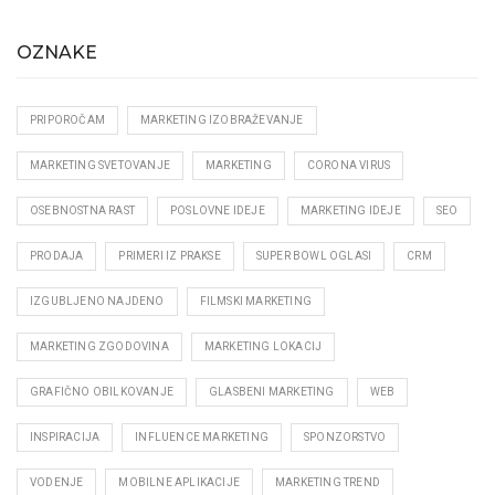
OZNAKE
PRIPOROČAM
MARKETING IZOBRAŽEVANJE
MARKETING SVETOVANJE
MARKETING
CORONA VIRUS
OSEBNOSTNA RAST
POSLOVNE IDEJE
MARKETING IDEJE
SEO
PRODAJA
PRIMERI IZ PRAKSE
SUPER BOWL OGLASI
CRM
IZGUBLJENO NAJDENO
FILMSKI MARKETING
MARKETING ZGODOVINA
MARKETING LOKACIJ
GRAFIČNO OBILKOVANJE
GLASBENI MARKETING
WEB
INSPIRACIJA
INFLUENCE MARKETING
SPONZORSTVO
VODENJE
MOBILNE APLIKACIJE
MARKETING TREND