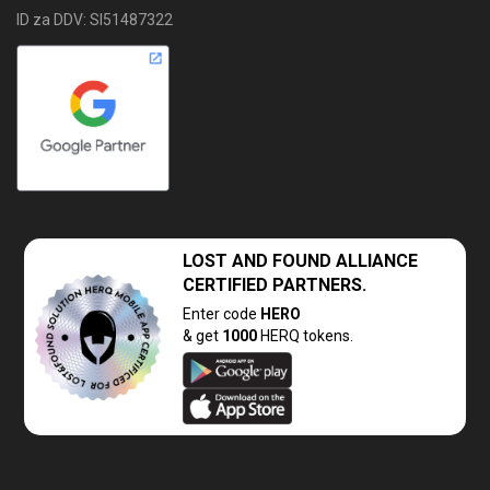
ID za DDV: SI51487322
LOST AND FOUND
ALLIANCE
CERTIFIED PARTNERS.
Enter code
HERO
& get
1000
HERQ tokens.