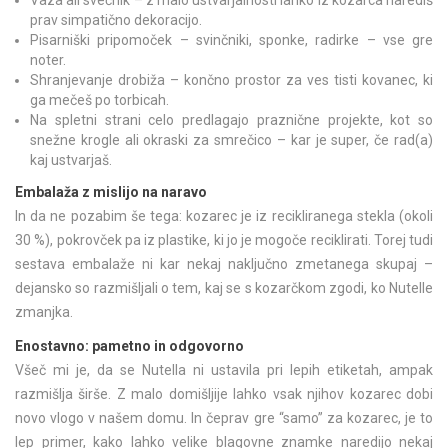
Vaza ali svečnik – z malo ustvarjalnosti lahko iz kozarca narediš
prav simpatično dekoracijo.
Pisarniški pripomoček – svinčniki, sponke, radirke – vse gre
noter.
Shranjevanje drobiža – končno prostor za ves tisti kovanec, ki
ga mečeš po torbicah.
Na spletni strani celo predlagajo praznične projekte, kot so
snežne krogle ali okraski za smrečico – kar je super, če rad(a)
kaj ustvarjaš.
Embalaža z mislijo na naravo
In da ne pozabim še tega: kozarec je iz recikliranega stekla (okoli
30 %), pokrovček pa iz plastike, ki jo je mogoče reciklirati. Torej tudi
sestava embalaže ni kar nekaj naključno zmetanega skupaj –
dejansko so razmišljali o tem, kaj se s kozarčkom zgodi, ko Nutelle
zmanjka.
Enostavno: pametno in odgovorno
Všeč mi je, da se Nutella ni ustavila pri lepih etiketah, ampak
razmišlja širše. Z malo domišljije lahko vsak njihov kozarec dobi
novo vlogo v našem domu. In čeprav gre “samo” za kozarec, je to
lep primer, kako lahko velike blagovne znamke naredijo nekaj