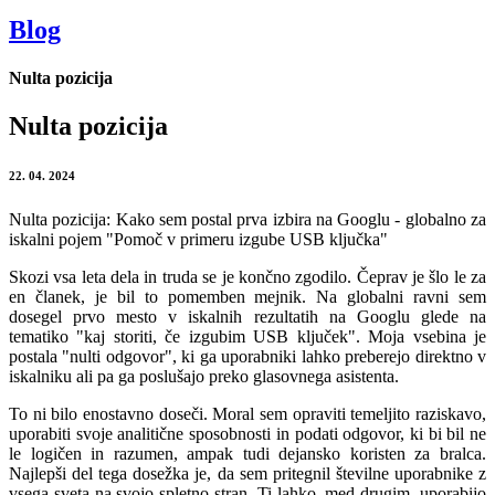
Blog
Nulta pozicija
Nulta pozicija
22. 04. 2024
Nulta pozicija: Kako sem postal prva izbira na Googlu - globalno za
iskalni pojem "Pomoč v primeru izgube USB ključka"
Skozi vsa leta dela in truda se je končno zgodilo. Čeprav je šlo le za
en članek, je bil to pomemben mejnik. Na globalni ravni sem
dosegel prvo mesto v iskalnih rezultatih na Googlu glede na
tematiko "kaj storiti, če izgubim USB ključek". Moja vsebina je
postala "nulti odgovor", ki ga uporabniki lahko preberejo direktno v
iskalniku ali pa ga poslušajo preko glasovnega asistenta.
To ni bilo enostavno doseči. Moral sem opraviti temeljito raziskavo,
uporabiti svoje analitične sposobnosti in podati odgovor, ki bi bil ne
le logičen in razumen, ampak tudi dejansko koristen za bralca.
Najlepši del tega dosežka je, da sem pritegnil številne uporabnike z
vsega sveta na svojo spletno stran. Ti lahko, med drugim, uporabijo