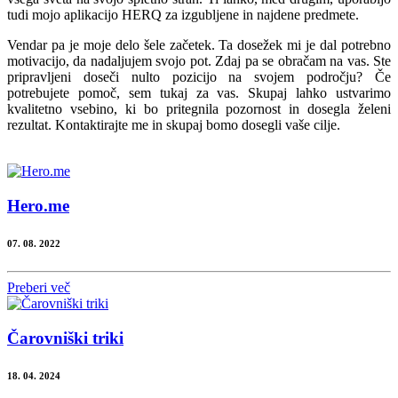
tudi mojo aplikacijo HERQ za izgubljene in najdene predmete.
Vendar pa je moje delo šele začetek. Ta dosežek mi je dal potrebno
motivacijo, da nadaljujem svojo pot. Zdaj pa se obračam na vas. Ste
pripravljeni doseči nulto pozicijo na svojem področju? Če
potrebujete pomoč, sem tukaj za vas. Skupaj lahko ustvarimo
kvalitetno vsebino, ki bo pritegnila pozornost in dosegla želeni
rezultat. Kontaktirajte me in skupaj bomo dosegli vaše cilje.
Hero.me
07. 08. 2022
Preberi več
Čarovniški triki
18. 04. 2024