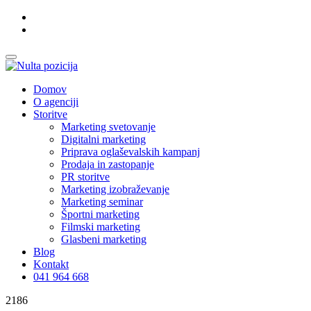
Domov
O agenciji
Storitve
Marketing svetovanje
Digitalni marketing
Priprava oglaševalskih kampanj
Prodaja in zastopanje
PR storitve
Marketing izobraževanje
Marketing seminar
Športni marketing
Filmski marketing
Glasbeni marketing
Blog
Kontakt
041 964 668
2186