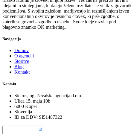
Marko Kotnik je človek, ki ljubi izzive. Ves čas na preži za novimi
idejami in strategijami, ki dajejo želene rezultate. Je velik zagovornik
podjetništva. S svojim zgledom, marljivostjo in razmišljanjem izven
konvencionalnih okvirov je resnično človek, ki piše zgodbe, o
katerih se govori – zgodbe o uspehu. Svoje ideje razvija pod
blagovno znamko OK marketing.
Navigacija
Domov
O agenciji
Storitve
Blog
Kontakt
Kontakt
Sicirus, oglaševalska agencija d.o.o.
Ulica 15. maja 10b
6000 Koper
Slovenija
ID za DDV: SI51487322