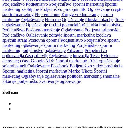
Podjetništvo
Podjetništvo
Podjetništvo
športni marketing
športni
marketing
zaobljube
Podjetništvo
prodajni triki
Oglaševanje
crypto
športni marketing
Nepremičnine
Knjige vredne branja
športni
marketing
Oglaševanje
Hero.me
Oglaševanje
filmske lokacije
fitnes
Oglaševanje
Oglaševanje
osebni potencial
Tržna niša
Podjetništvo
Podjetništvo
Poslovno mreženje
Oglaševanje
Podjetna primorska
Podjetništvo
Oglaševanje
zdravje
športni marketing
izdelava
spletnih strani
Poslovna oprema
Podjetništvo
Podjetništvo
športni
marketing
oglaševanje
športni marketing
Podjetništvo
športni
marketing
podjetništvo
oglaševanje
Adwords
Podjetništvo
optimizacija časa
zdravlje
Oglaševanje
inovacija
Tesla
Evidenca
delovnega časa
Google ADS
športni marketing
ECO
oglaševanje
solarni paneli
Oglaševanje
Facebook
Podjetništvo
video produkcija
Športni marketing
športni marketing
Marko Ukota
Športni
marketing
Oglaševanje
oglaševanje
političen marketing
snemalne
lokacije
podjetniško svetovanje
oglaševanje
Sledi nam