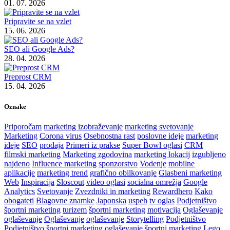
01. 07. 2026
Pripravite se na vzlet
15. 06. 2026
SEO ali Google Ads?
28. 04. 2026
Preprost CRM
15. 04. 2026
Oznake
Priporočam
marketing izobraževanje
marketing svetovanje
Marketing
Corona virus
Osebnostna rast
poslovne ideje
marketing
ideje
SEO
prodaja
Primeri iz prakse
Super Bowl oglasi
CRM
filmski marketing
Marketing zgodovina
marketing lokacij
izgubljeno
najdeno
Influence marketing
sponzorstvo
Vodenje
mobilne
aplikacije
marketing trend
grafično obilkovanje
Glasbeni marketing
Web
Inspiracija
Sloscout
video oglasi
socialna omrežja
Google
Analytics
Svetovanje
Zvezdniki in marketing
Rewardhero
Kako
obogateti
Blagovne znamke
Japonska
uspeh
tv oglas
Podjetništvo
športni marketing
turizem
športni marketing
motivacija
Oglaševanje
oglaševanje
Oglaševanje
oglaševanje
Storytelling
Podjetništvo
Podjetništvo
športni marketing
oglaševanje
športni marketing
Lego