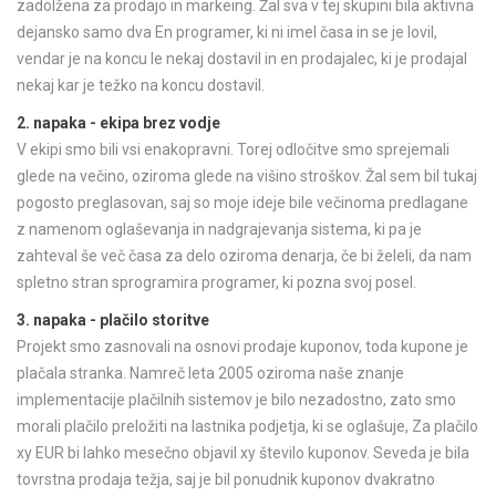
zadolžena za prodajo in markeing. Žal sva v tej skupini bila aktivna
dejansko samo dva En programer, ki ni imel časa in se je lovil,
vendar je na koncu le nekaj dostavil in en prodajalec, ki je prodajal
nekaj kar je težko na koncu dostavil.
2. napaka - ekipa brez vodje
V ekipi smo bili vsi enakopravni. Torej odločitve smo sprejemali
glede na večino, oziroma glede na višino stroškov. Žal sem bil tukaj
pogosto preglasovan, saj so moje ideje bile večinoma predlagane
z namenom oglaševanja in nadgrajevanja sistema, ki pa je
zahteval še več časa za delo oziroma denarja, če bi želeli, da nam
spletno stran sprogramira programer, ki pozna svoj posel.
3. napaka - plačilo storitve
Projekt smo zasnovali na osnovi prodaje kuponov, toda kupone je
plačala stranka. Namreč leta 2005 oziroma naše znanje
implementacije plačilnih sistemov je bilo nezadostno, zato smo
morali plačilo preložiti na lastnika podjetja, ki se oglašuje, Za plačilo
xy EUR bi lahko mesečno objavil xy število kuponov. Seveda je bila
tovrstna prodaja težja, saj je bil ponudnik kuponov dvakratno