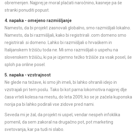
obremenjen. Najprej je moral plačati naročnino, kasneje pa še
stranki ponuditi popust.
4. napaka - omejeno razmišljanje
Namesto, da bi projekt zasnovali globalno, smo razmišljali lokalno.
Namesto, da bi razmišljali, kako bi registrirali .com domeno smo
registrirali .si domeno. Lahko bi razmišljali o hrvaškem in
Italijanskem tržišču toda ne. Mi smo razmišljali o uspehu na
slovenskem tržišču, ki pa je izjemno težko tržišče za vsak posel, še
sploh pa online posel.
5. napaka - vzstrajnost
Ne glede na težave, ki smo jih imeli, bi lahko ohranili idejo in
vzstrajali pri tem poslu. Tako bi kot parna lokomotiva najprej dlje
časa vrteli kolesa na mestu, do leta 2009, ko se je začela kuponska
norija pa bi lahko podirali vse zidove pred nami.
Seveda mi je žal, da projekt ni uspel, vendar nespeh infoklika
pomenil, da sem zakoral na drugačno pot, pot marketing
svetovanja, kar pa tudi ni slabo.