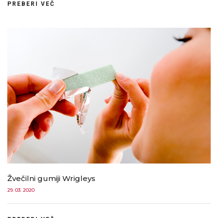
PREBERI VEČ
Žvečilni gumiji Wrigleys
29. 03. 2020