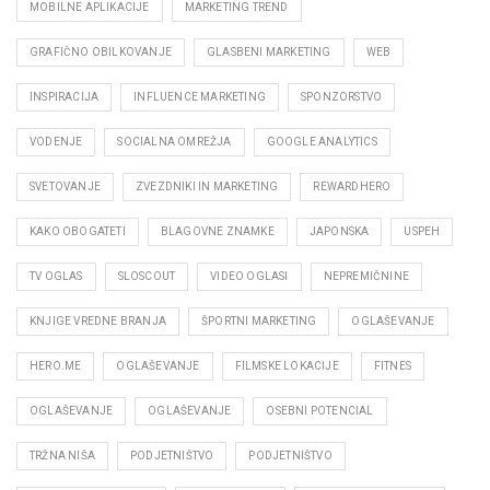
MOBILNE APLIKACIJE
MARKETING TREND
GRAFIČNO OBILKOVANJE
GLASBENI MARKETING
WEB
INSPIRACIJA
INFLUENCE MARKETING
SPONZORSTVO
VODENJE
SOCIALNA OMREŽJA
GOOGLE ANALYTICS
SVETOVANJE
ZVEZDNIKI IN MARKETING
REWARDHERO
KAKO OBOGATETI
BLAGOVNE ZNAMKE
JAPONSKA
USPEH
TV OGLAS
SLOSCOUT
VIDEO OGLASI
NEPREMIČNINE
KNJIGE VREDNE BRANJA
ŠPORTNI MARKETING
OGLAŠEVANJE
HERO.ME
OGLAŠEVANJE
FILMSKE LOKACIJE
FITNES
OGLAŠEVANJE
OGLAŠEVANJE
OSEBNI POTENCIAL
TRŽNA NIŠA
PODJETNIŠTVO
PODJETNIŠTVO