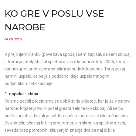
KO GRE V POSLU VSE
NAROBE
06. 05. 2020
V prejšnjem članku (povezava spodaj) sem zapisal, da sem skupaj
s tremi prijatelji štartal spletno stran s kuponi že leta 2005, torej
kar nekaj let pred vsemi ostalimi ponudniki kuponov. Torej zakaj
nam ni uspelo, če pa je s podobno idejo uspelo mnogim
podjetnikom leta kasneje.
1. napaka - ekipa
Ko smo začeli z idejo smo se dobili štirje prijatelji, kar je že v osnovi
narobe. Prijateljstvo in posel gresta zelo težko skupaj. Ali se bo
uničilo prijateljstvo ali posel. In v našem primeru je bilo točno tako.
Dva sodelujoča naj bi bila programerja in skrbnika spletne strani,
seveda brez potrebnih izkušenj in znanja dva pa naj bi bila