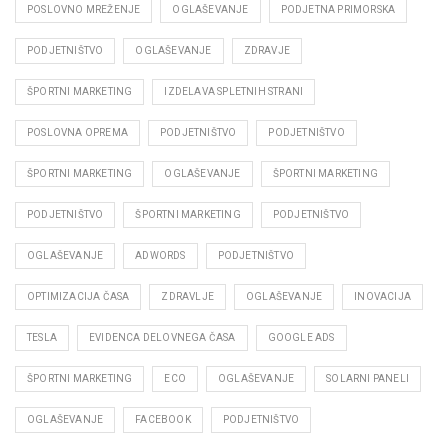
POSLOVNO MREŽENJE
OGLAŠEVANJE
PODJETNA PRIMORSKA
PODJETNIŠTVO
OGLAŠEVANJE
ZDRAVJE
ŠPORTNI MARKETING
IZDELAVA SPLETNIH STRANI
POSLOVNA OPREMA
PODJETNIŠTVO
PODJETNIŠTVO
ŠPORTNI MARKETING
OGLAŠEVANJE
ŠPORTNI MARKETING
PODJETNIŠTVO
ŠPORTNI MARKETING
PODJETNIŠTVO
OGLAŠEVANJE
ADWORDS
PODJETNIŠTVO
OPTIMIZACIJA ČASA
ZDRAVLJE
OGLAŠEVANJE
INOVACIJA
TESLA
EVIDENCA DELOVNEGA ČASA
GOOGLE ADS
ŠPORTNI MARKETING
ECO
OGLAŠEVANJE
SOLARNI PANELI
OGLAŠEVANJE
FACEBOOK
PODJETNIŠTVO