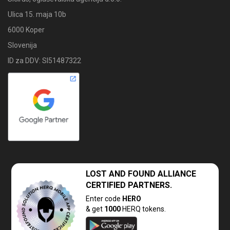
Ulica 15. maja 10b
6000 Koper
Slovenija
ID za DDV: SI51487322
LOST AND FOUND
ALLIANCE
CERTIFIED PARTNERS.
Enter code
HERO
& get
1000
HERQ tokens.