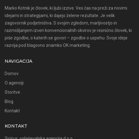
Marko Kotnik je človek, ki ljubi izzive. Ves čas na preži za novimi
idejami in strategijami, ki dajejo želene rezultate. Je velik
zagovornik podjetništva. S svojim zgledom, marljivostjo in
razmišljanjem izven konvencionalnih okvirov je resnično človek, ki
piše zgodbe, o katerih se govori – zgodbe o uspehu. Svoje ideje
razvija pod blagovno znamko OK marketing.
NAVIGACIJA
Domov
O agenciji
Storitve
Blog
Kontakt
KONTAKT
Sicirus, oglaševalska agencija d.o.o.