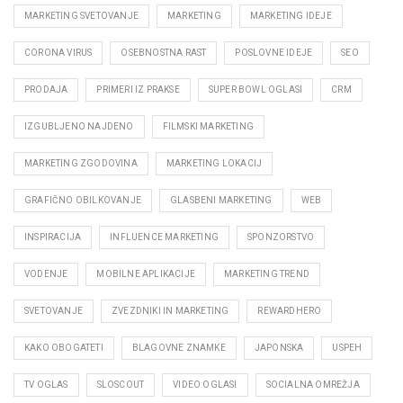
MARKETING SVETOVANJE
MARKETING
MARKETING IDEJE
CORONA VIRUS
OSEBNOSTNA RAST
POSLOVNE IDEJE
SEO
PRODAJA
PRIMERI IZ PRAKSE
SUPER BOWL OGLASI
CRM
IZGUBLJENO NAJDENO
FILMSKI MARKETING
MARKETING ZGODOVINA
MARKETING LOKACIJ
GRAFIČNO OBILKOVANJE
GLASBENI MARKETING
WEB
INSPIRACIJA
INFLUENCE MARKETING
SPONZORSTVO
VODENJE
MOBILNE APLIKACIJE
MARKETING TREND
SVETOVANJE
ZVEZDNIKI IN MARKETING
REWARDHERO
KAKO OBOGATETI
BLAGOVNE ZNAMKE
JAPONSKA
USPEH
TV OGLAS
SLOSCOUT
VIDEO OGLASI
SOCIALNA OMREŽJA