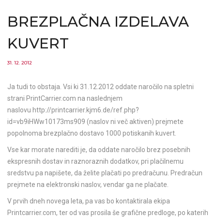
BREZPLAČNA IZDELAVA
KUVERT
31. 12. 2012
Ja tudi to obstaja. Vsi ki 31.12.2012 oddate naročilo na spletni
strani PrintCarrier.com na naslednjem
naslovu http://printcarrier.kjm6.de/ref.php?
id=vb9iHWw10173ms909 (naslov ni več aktiven) prejmete
popolnoma brezplačno dostavo 1000 potiskanih kuvert.
Vse kar morate narediti je, da oddate naročilo brez posebnih
ekspresnih dostav in raznoraznih dodatkov, pri plačilnemu
sredstvu pa napišete, da želite plačati po predračunu. Predračun
prejmete na elektronski naslov, vendar ga ne plačate.
V prvih dneh novega leta, pa vas bo kontaktirala ekipa
Printcarrier.com, ter od vas prosila še grafične predloge, po katerih