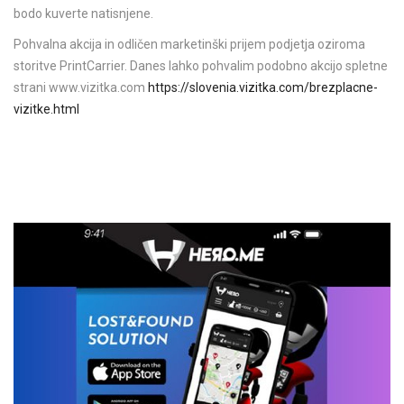
bodo kuverte natisnjene.
Pohvalna akcija in odličen marketinški prijem podjetja oziroma
storitve PrintCarrier. Danes lahko pohvalim podobno akcijo spletne
strani www.vizitka.com
https://slovenia.vizitka.com/brezplacne-
vizitke.html