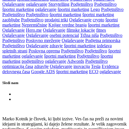
Oglaševanje
oglaševanje
Storytelling
Podjetništvo
Podjetništvo
športni marketing
oglaševanje
športni marketing
Lego
Podjetništvo
Podjetništvo
Podjetništvo
športni marketing
športni marketing
zaobljube
Podjetništvo
prodajni triki
Oglaševanje
crypto
športni
marketing
Nepremičnine
Knjige vredne branja
športni marketing
Oglaševanje
Hero.me
Oglaševanje
filmske lokacije
fitnes
Oglaševanje
Oglaševanje
osebni potencial
Tržna niša
Podjetništvo
Podjetništvo
Poslovno mreženje
Oglaševanje
Podjetna primorska
Podjetništvo
Oglaševanje
zdravje
športni marketing
izdelava
spletnih strani
Poslovna oprema
Podjetništvo
Podjetništvo
športni
marketing
oglaševanje
športni marketing
Podjetništvo
športni
marketing
podjetništvo
oglaševanje
Adwords
Podjetništvo
optimizacija časa
zdravlje
Oglaševanje
inovacija
Tesla
Evidenca
delovnega časa
Google ADS
športni marketing
ECO
oglaševanje
Sledi nam
Marko Kotnik je človek, ki ljubi izzive. Ves čas na preži za novimi
idejami in strategijami, ki dajejo želene rezultate. Je velik zagovornik