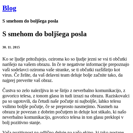
Blog
S smehom do boljšega posla
S smehom do boljšega posla
30. 11. 2015
Ko se ljudje pritožujejo, oziroma ko so ljudje jezni se vsi ti občutki
narišejo na vašem obrazu. In če te negativne informacije prepoznajo
vaši sodelavci oziroma vaše stranke, se ti občutki razšiširijo kot
virus. Če želite, da vaš delavni team deluje bolje začnite tako, da
najprej preverite vaš obraz.
Čustva so zelo nalezljiva in se širijo z neverbalno komunikacijo, z
govorico telesa, z tonom glasu in tudi izrazi na obrazu. Raziskovalci
pa so ugotovili, da četudi naše počutje ni najboljše, lahko telesu
vsilimo boljše počutje, če se preprosto nasmejimo. Nasmeh na
obrazu je povezan z dobrim počutjem in deluje kot stikalo, ki našo
neverbalno komunikacijo, govorico telesa in ton glasu preklopi v
bolj pozitivno stanje.
Vaša pozitivnost pa odlično deluje na vašo ekipo, ki tako postane