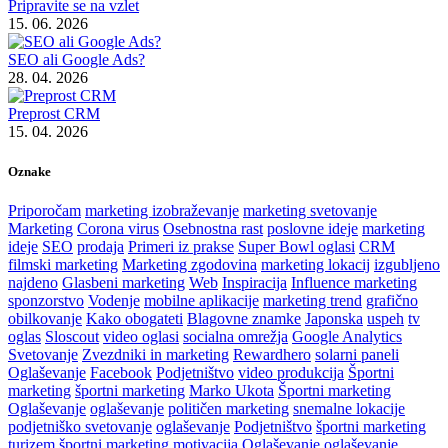
Pripravite se na vzlet
15. 06. 2026
SEO ali Google Ads?
28. 04. 2026
Preprost CRM
15. 04. 2026
Oznake
Priporočam
marketing izobraževanje
marketing svetovanje
Marketing
Corona virus
Osebnostna rast
poslovne ideje
marketing
ideje
SEO
prodaja
Primeri iz prakse
Super Bowl oglasi
CRM
filmski marketing
Marketing zgodovina
marketing lokacij
izgubljeno
najdeno
Glasbeni marketing
Web
Inspiracija
Influence marketing
sponzorstvo
Vodenje
mobilne aplikacije
marketing trend
grafično
obilkovanje
Kako obogateti
Blagovne znamke
Japonska
uspeh
tv
oglas
Sloscout
video oglasi
socialna omrežja
Google Analytics
Svetovanje
Zvezdniki in marketing
Rewardhero
solarni paneli
Oglaševanje
Facebook
Podjetništvo
video produkcija
Športni
marketing
športni marketing
Marko Ukota
Športni marketing
Oglaševanje
oglaševanje
političen marketing
snemalne lokacije
podjetniško svetovanje
oglaševanje
Podjetništvo
športni marketing
turizem
športni marketing
motivacija
Oglaševanje
oglaševanje