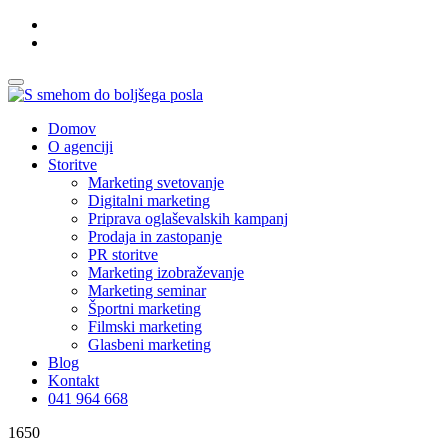
Domov
O agenciji
Storitve
Marketing svetovanje
Digitalni marketing
Priprava oglaševalskih kampanj
Prodaja in zastopanje
PR storitve
Marketing izobraževanje
Marketing seminar
Športni marketing
Filmski marketing
Glasbeni marketing
Blog
Kontakt
041 964 668
1650