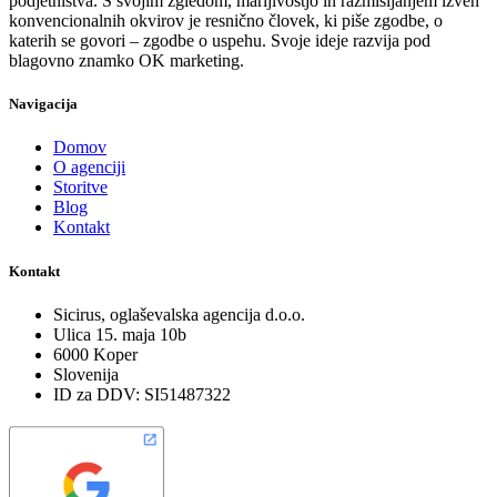
podjetništva. S svojim zgledom, marljivostjo in razmišljanjem izven
konvencionalnih okvirov je resnično človek, ki piše zgodbe, o
katerih se govori – zgodbe o uspehu. Svoje ideje razvija pod
blagovno znamko OK marketing.
Navigacija
Domov
O agenciji
Storitve
Blog
Kontakt
Kontakt
Sicirus, oglaševalska agencija d.o.o.
Ulica 15. maja 10b
6000 Koper
Slovenija
ID za DDV: SI51487322