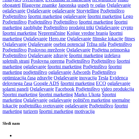
obogateti
Blagovne znamke
Japonska
uspeh
tv oglas
Oglaševanje
oglaševanje
Oglaševanje
oglaševanje
Storytelling
Podjetništvo
Podjetništvo
športni marketing
oglaševanje
športni marketing
Lego
Podjetništvo
Podjetništvo
Podjetništvo
športni marketing
športni
marketing
zaobljube
Podjetništvo
prodajni triki
Oglaševanje
crypto
športni marketing
Nepremičnine
Knjige vredne branja
športni
marketing
Oglaševanje
Hero.me
Oglaševanje
filmske lokacije
fitnes
Oglaševanje
Oglaševanje
osebni potencial
Tržna niša
Podjetništvo
Podjetništvo
Poslovno mreženje
Oglaševanje
Podjetna primorska
Podjetništvo
Oglaševanje
zdravje
športni marketing
izdelava
spletnih strani
Poslovna oprema
Podjetništvo
Podjetništvo
športni
marketing
oglaševanje
športni marketing
Podjetništvo
športni
marketing
podjetništvo
oglaševanje
Adwords
Podjetništvo
optimizacija časa
zdravlje
Oglaševanje
inovacija
Tesla
Evidenca
delovnega časa
Google ADS
športni marketing
ECO
oglaševanje
solarni paneli
Oglaševanje
Facebook
Podjetništvo
video produkcija
Športni marketing
športni marketing
Marko Ukota
Športni
marketing
Oglaševanje
oglaševanje
političen marketing
snemalne
lokacije
podjetniško svetovanje
oglaševanje
Podjetništvo
športni
marketing
turizem
športni marketing
motivacija
Sledi nam