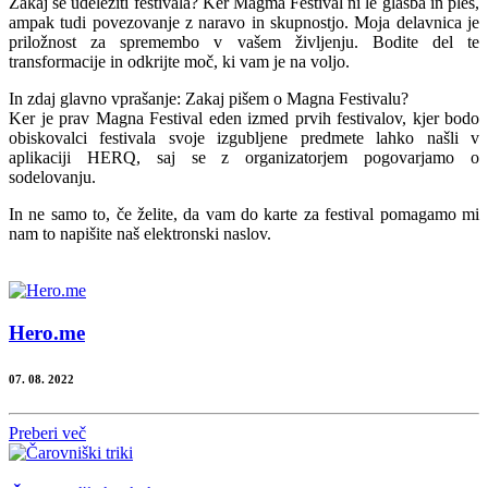
Zakaj se udeležiti festivala? Ker Magma Festival ni le glasba in ples,
ampak tudi povezovanje z naravo in skupnostjo. Moja delavnica je
priložnost za spremembo v vašem življenju. Bodite del te
transformacije in odkrijte moč, ki vam je na voljo.
In zdaj glavno vprašanje: Zakaj pišem o Magna Festivalu?
Ker je prav Magna Festival eden izmed prvih festivalov, kjer bodo
obiskovalci festivala svoje izgubljene predmete lahko našli v
aplikaciji HERQ, saj se z organizatorjem pogovarjamo o
sodelovanju.
In ne samo to, če želite, da vam do karte za festival pomagamo mi
nam to napišite naš elektronski naslov.
Hero.me
07. 08. 2022
Preberi več