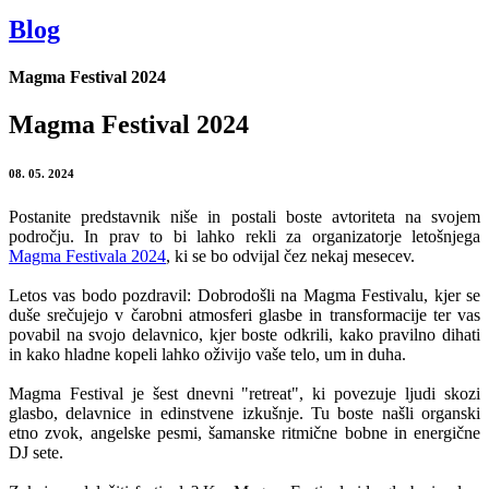
Blog
Magma Festival 2024
Magma Festival 2024
08. 05. 2024
Postanite predstavnik niše in postali boste avtoriteta na svojem
področju. In prav to bi lahko rekli za organizatorje letošnjega
Magma Festivala 2024
, ki se bo odvijal čez nekaj mesecev.
Letos vas bodo pozdravil: Dobrodošli na Magma Festivalu, kjer se
duše srečujejo v čarobni atmosferi glasbe in transformacije ter vas
povabil na svojo delavnico, kjer boste odkrili, kako pravilno dihati
in kako hladne kopeli lahko oživijo vaše telo, um in duha.
Magma Festival je šest dnevni "retreat", ki povezuje ljudi skozi
glasbo, delavnice in edinstvene izkušnje. Tu boste našli organski
etno zvok, angelske pesmi, šamanske ritmične bobne in energične
DJ sete.