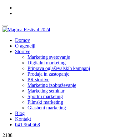
Domov
O agenciji
Storitve
Marketing svetovanje
Digitalni marketing
Priprava oglaševalskih kampanj
Prodaja in zastopanje
PR storitve
Marketing izobraževanje
Marketing seminar
Športni marketing
Filmski marketing
Glasbeni marketing
Blog
Kontakt
041 964 668
2188