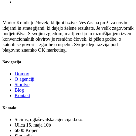
Marko Kotnik je človek, ki ljubi izzive. Ves čas na preži za novimi
idejami in strategijami, ki dajejo želene rezultate. Je velik zagovornik
podjetništva. S svojim zgledom, marljivostjo in razmišljanjem izven
konvencionalnih okvirov je resnično človek, ki piše zgodbe, o
katerih se govori – zgodbe o uspehu. Svoje ideje razvija pod
blagovno znamko OK marketing.
Navigacija
Domov
O agenciji
Storitve
Blog
Kontakt
Kontakt
Sicirus, oglaševalska agencija d.o.o.
Ulica 15. maja 10b
6000 Koper
Slovenija