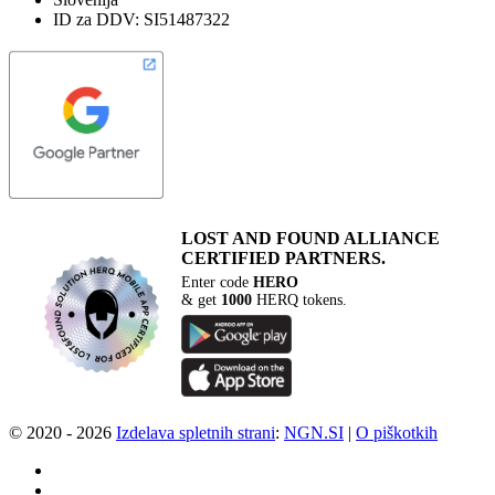
ID za DDV: SI51487322
LOST AND FOUND
ALLIANCE
CERTIFIED PARTNERS.
Enter code
HERO
& get
1000
HERQ tokens.
© 2020 - 2026
Izdelava spletnih strani
:
NGN.SI
|
O piškotkih