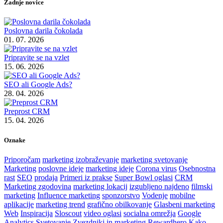
Zadnje novice
Poslovna darila čokolada
01. 07. 2026
Pripravite se na vzlet
15. 06. 2026
SEO ali Google Ads?
28. 04. 2026
Preprost CRM
15. 04. 2026
Oznake
Priporočam
marketing izobraževanje
marketing svetovanje
Marketing
poslovne ideje
marketing ideje
Corona virus
Osebnostna
rast
SEO
prodaja
Primeri iz prakse
Super Bowl oglasi
CRM
Marketing zgodovina
marketing lokacij
izgubljeno najdeno
filmski
marketing
Influence marketing
sponzorstvo
Vodenje
mobilne
aplikacije
marketing trend
grafično obilkovanje
Glasbeni marketing
Web
Inspiracija
Sloscout
video oglasi
socialna omrežja
Google
Analytics
Svetovanje
Zvezdniki in marketing
Rewardhero
Kako