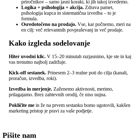
priročnikov – samo jasni koraki, ki jih takoj izvedemo.
Logika + psihologija + akcija.
Zdrava pamet,
psihologija kupca in sistematična izvedba – to je
formula.
Osredotočeno na prodajo.
Vse, kar počnemo, meri na
en cilj: več relevantnih povpraševanj in več prodaje.
Kako izgleda sodelovanje
Hiter uvodni klic.
V 15–20 minutah razjasnimo, kje ste in kaj
vas trenutno najbolj zadržuje.
Kick-off sestanek.
Prinesem 2–3 realne poti do cilja (kanali,
proračun, izvedba, roki).
Izvedba in merjenje.
Zaženemo aktivnosti, merimo,
prilagajamo. Brez zahtevnih orodij, če niso nujna.
Pokličite me
in že na prvem sestanku bomo ugotovili, kakšen
marketing pristop je pravi za vaše podjetje.
Pišite nam