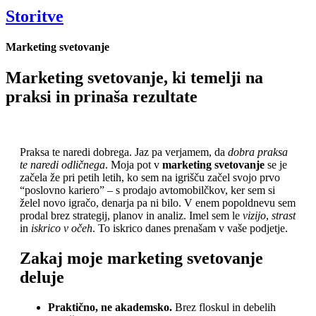
Storitve
Marketing svetovanje
Marketing svetovanje, ki temelji na
praksi in prinaša rezultate
Praksa te naredi dobrega. Jaz pa verjamem, da
dobra praksa
te naredi odličnega
. Moja pot v
marketing svetovanje
se je
začela že pri petih letih, ko sem na igrišču začel svojo prvo
“poslovno kariero” – s prodajo avtomobilčkov, ker sem si
želel novo igračo, denarja pa ni bilo. V enem popoldnevu sem
prodal brez strategij, planov in analiz. Imel sem le
vizijo
,
strast
in
iskrico v očeh
. To iskrico danes prenašam v vaše podjetje.
Zakaj moje marketing svetovanje
deluje
Praktično, ne akademsko.
Brez floskul in debelih