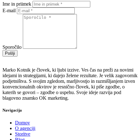
Ime in priimek
E-mail
Sporočilo
Pošlji
Marko Kotnik je človek, ki ljubi izzive. Ves čas na preži za novimi
idejami in strategijami, ki dajejo želene rezultate. Je velik zagovornik
podjetništva. S svojim zgledom, marljivostjo in razmišljanjem izven
konvencionalnih okvirov je resnično človek, ki piše zgodbe, o
katerih se govori – zgodbe o uspehu. Svoje ideje razvija pod
blagovno znamko OK marketing.
Navigacija
Domov
O agenciji
Storitve
Blog